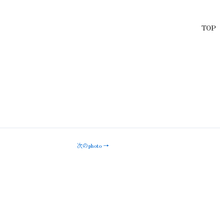
TOP
次のphoto
→