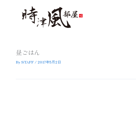
内
容
を
ス
キ
ッ
プ
昼ごはん
By
STAFF
/
2017年5月2日