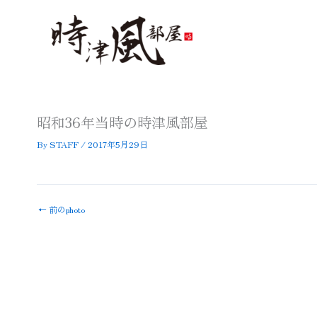
内
容
を
ス
キ
ッ
プ
昭和36年当時の時津風部屋
By
STAFF
/
2017年5月29日
←
前のphoto